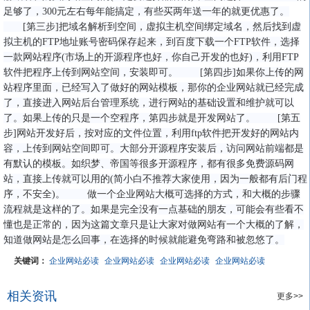
足够了，300元左右每年能搞定，有些买两年送一年的就更优惠了。
[第三步]把域名解析到空间，虚拟主机空间绑定域名，然后找到虚
拟主机的FTP地址账号密码保存起来，到百度下载一个FTP软件，选择
一款网站程序(市场上的开源程序也好，你自己开发的也好)，利用FTP
软件把程序上传到网站空间，安装即可。 [第四步]如果你上传的网
站程序里面，已经写入了做好的网站模板，那你的企业网站就已经完成
了，直接进入网站后台管理系统，进行网站的基础设置和维护就可以
了。如果上传的只是一个空程序，第四步就是开发网站了。 [第五
步]网站开发好后，按对应的文件位置，利用ftp软件把开发好的网站内
容，上传到网站空间即可。大部分开源程序安装后，访问网站前端都是
有默认的模板。如织梦、帝国等很多开源程序，都有很多免费源码网
站，直接上传就可以用的(简小白不推荐大家使用，因为一般都有后门程
序，不安全)。 做一个企业网站大概可选择的方式，和大概的步骤
流程就是这样的了。如果是完全没有一点基础的朋友，可能会有些看不
懂也是正常的，因为这篇文章只是让大家对做网站有一个大概的了解，
知道做网站是怎么回事，在选择的时候就能避免弯路和被忽悠了。
关键词：
企业网站必读
企业网站必读
企业网站必读
企业网站必读
相关资讯
更多>>