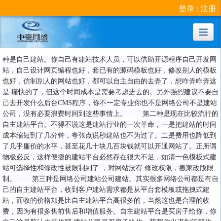
登录
注册
丨
很遗憾，因您的浏览器版本过低导致无法获得最佳浏览体验，推荐下载安装谷歌浏览器！
种是自己建站。你自己有建站技术人员，可以借助开源程序自己开发网
站，自己设计网页编程也好，套已有的源码模板也好，修改别人的模板
也好，仿制别人的网站也好，都可以自主自由的去弄了，想咋弄咋弄这
是 痛快的了，但这个时间成本是需要考虑进去的。另外强烈建议不要自
己去开发什么后台CMS程序，你不一定专业你也不是网络公司不是建站
公司，没有必要浪费时间到这些事情上。 第二种是现在比较流行的
自主建站平台。不得不说这是建站行业的一次革命，一是把建站的时间
成本缩短到了几分钟，夸张点说秒建站也不为过了。二是费用也降低到
了几乎廉价的水平，甚至花几十块几百块钱就可以开通网站了。正所谓
物极必反，这样便捷的建站平台必然存在很大不足，如清一色模板式建
站可选择性和修改性被限制到了 ，对网站没有 修改权限，搬家改版限
制。 第三种是网络公司建站公司建站。其实很多网络公司都是有自
己的自主建站平台，收到客户建站需求都是从平台套模板或拖拽式建
站，而收的价格却是比自主建站平台高很多的，当然这也是合理的收
费，因为有很多售前售后和增值服务。自主建站平台是买房子给你，你