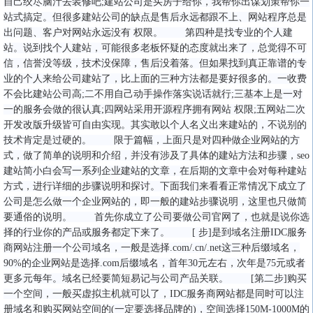
自己绞尽脑汁去装修吧;建站公司是买房子给你，我帮你出谋划策帮你一
站式搞定。但很多建站公司的缺点是售后永远都跟不上、网站程序总是
出问题、客户对网站永远没有 权限。 第四种是找专业的个人建
站。说到找个人建站，可能很多老板怀疑的态度就出来了，总觉得不可
信，信誉没等级，技术没保障，售后没着落。但如果找到真正靠谱的专
业的个人来给公司建站了，比上面的三种方法都是要好很多的。一收费
不会比建站公司高;二不用自己动手操作落实说话就行;三基本上是一对
一的服务会做的很认真;四网站采用开源程序拥有网站 权限;五网站二次
开发改版升级皆可自由实现。其实敢以个人名义出来建站的，不说别的
技术肯定是过硬的。 限于篇幅，上面只是对四种做企业网站的方
式，做了简单的说明和介绍，并没有涉及了具体的建站方法和步骤，seo
建站简小白会写一系列企业建站的文章，在后期的文章中会对每种建站
方式，进行详细的步骤说明和探讨。下面我们来看看正常情况下成立了
公司是怎么做一个企业网站的，即一般的建站步骤说明，这里也只做简
要通俗的说明。 首先你成立了公司要做公司官网了，也就是说你选
择的行业你的产品或服务都定下来了。 [ 步]是到域名注册IDC服务
商网站注册一个公司域名，一般是选择.com/.cn/.net这三种后缀域名，
90%的企业网站是选择.com后缀域名，首年30元左右，次年是75元或者
更多元每年。域名已经要简短易记与公司产品关联。 [第二步]购买
一个空间，一般买虚拟主机就可以了，IDC服务商网站都是同时可以注
册域名和购买网站空间的(一定要选择品牌的)，空间选择150M-1000M的